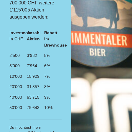
700’000 CHF weitere
1’115’005 Aktien
ausgeben werden:
Investment
Anzahl
Rabatt
in CHF
Aktien
im
Brewhouse
2’500
3’982
5%
5’000
7’964
6%
10’000
15’929
7%
20’000
31’857
8%
40’000
63’715
9%
50’000
79’643
10%
Du möchtest mehr