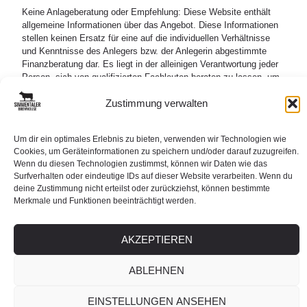
Keine Anlageberatung oder Empfehlung: Diese Website enthält
allgemeine Informationen über das Angebot. Diese Informationen
stellen keinen Ersatz für eine auf die individuellen Verhältnisse
und Kenntnisse des Anlegers bzw. der Anlegerin abgestimmte
Finanzberatung dar. Es liegt in der alleinigen Verantwortung jeder
Person, sich von qualifizierten Fachleuten beraten zu lassen, um
die Eignung des Angebots und die damit verbundenen Risiken für
Zustimmung verwalten
die eigene finanzielle Situation sowie die steuerlichen Folgen einer
möglichen Beteiligung an dem Angebot zu beurteilen.
Risiken: Eine Anlage in Aktien ist mit verschiedenen Risiken
Um dir ein optimales Erlebnis zu bieten, verwenden wir Technologien wie
Cookies, um Geräteinformationen zu speichern und/oder darauf zuzugreifen.
verbunden, und es können Verluste bis zum gesamten
Wenn du diesen Technologien zustimmst, können wir Daten wie das
Anlagebetrag auftreten.
Surfverhalten oder eindeutige IDs auf dieser Website verarbeiten. Wenn du
deine Zustimmung nicht erteilst oder zurückziehst, können bestimmte
Merkmale und Funktionen beeinträchtigt werden.
AKZEPTIEREN
ABLEHNEN
EINSTELLUNGEN ANSEHEN