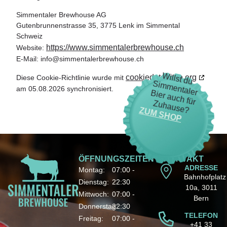
Simmentaler Brewhouse AG
Gutenbrunnenstrasse 35, 3775 Lenk im Simmental
Schweiz
https://www.simmentalerbrewhouse.ch
Website:
E-Mail:
info@
simmentalerbrewhouse.ch
W
illst du
im
m
cookiedatabase.org
Diese Cookie-Richtlinie wurde mit
S
am 05.08.2026 synchronisiert.
entaler B
ier auch für Z
uhause?
ZUM SHOP
ÖFFNUNGSZEITEN
KONTAKT
ADRESSE
Montag:
07:00 -
Bahnhofplatz
Dienstag:
22:30
10a, 3011
Mittwoch:
07:00 -
Bern
Donnerstag:
22:30
TELEFON
Freitag:
07:00 -
+41 33